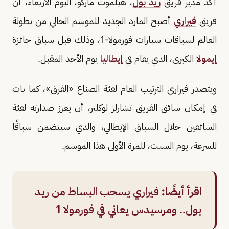
أكد مدير فريق
ريد بول
، هيلموت ماركو، اليوم الأربعاء، أن
فريق
فيراري
أصبح المارد الجديد للموسم الحالي من بطولة
العالم لسباقات سيارات فورمولا-1، وذلك قبل سباق جائزة
إيمولا
الكبرى، الذي يقام في
إيطاليا
يوم الأحد المقبل.
ويتصدر فيراري الترتيب العام لفئة الصناع «الفرق»، كما بات
في إمكان سائق الفريق تشارلز لوكلير، أن يعزز صدارته لفئة
السائقين خلال السباق الإيطالي، والذي سيتضمن سباقًا
للسرعة، يوم السبت، للمرة الأولى هذا الموسم.
اقرأ أيضًا:
فيراري يسحب البساط من ريد
بول.. ومرسيدس يعاني في فورمولا 1