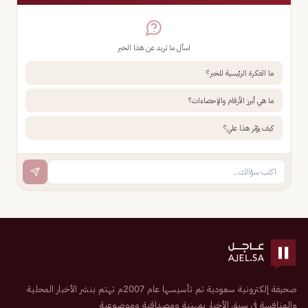
اسأل ما تريد عن هذا الخبر
ما الفكرة الرئيسية للخبر؟
ما هي أبرز الأرقام والإحصاءات؟
كيف يؤثر هذا علي؟
صحيفة إلكترونية سعودية تم تأسيسها عام 2007م تهتم بنشر الأخبار المحلية
والمنافسة في سبق الأخبار بمهنية ومصداقية وموضوعية