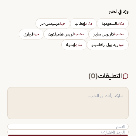
وَرَد في الخبر
السعودية
إيطاليا
مرسيدس-بنز
مكان
مكان
جهة
كارلوس ساينز
لويس هاميلتون
فيراري
شخصية
شخصية
جهة
ريد بول براغانتينو
إيمولا
جهة
مكان
التعليقات
(
0
)