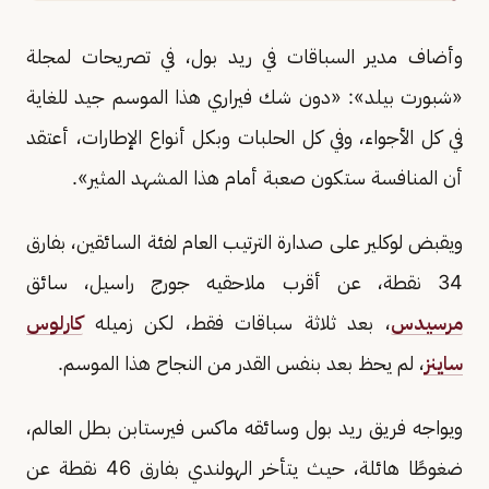
وأضاف مدير السباقات في ريد بول، في تصريحات لمجلة
«شبورت بيلد»: «دون شك فيراري هذا الموسم جيد للغاية
في كل الأجواء، وفي كل الحلبات وبكل أنواع الإطارات، أعتقد
أن المنافسة ستكون صعبة أمام هذا المشهد المثير».
ويقبض لوكلير على صدارة الترتيب العام لفئة السائقين، بفارق
34 نقطة، عن أقرب ملاحقيه جورج راسيل، سائق
مرسيدس
، بعد ثلاثة سباقات فقط، لكن زميله
كارلوس
ساينز
، لم يحظ بعد بنفس القدر من النجاح هذا الموسم.
ويواجه فريق ريد بول وسائقه ماكس فيرستابن بطل العالم،
ضغوطًا هائلة، حيث يتأخر الهولندي بفارق 46 نقطة عن