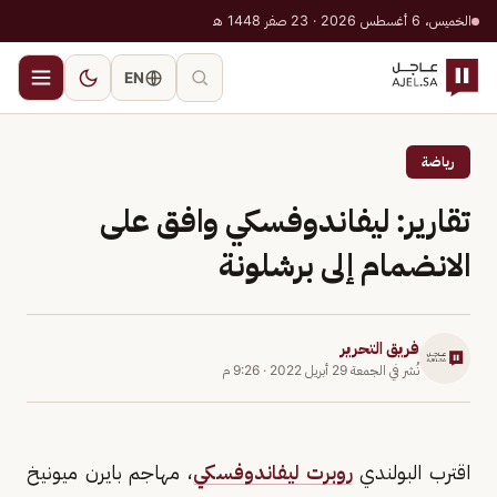
الخميس، 6 أغسطس 2026 · 23 صفر 1448 هـ
EN
رياضة
تقارير: ليفاندوفسكي وافق على
الانضمام إلى برشلونة
فريق التحرير
نُشر في
الجمعة 29 أبريل 2022
·
9:26 م
اقترب البولندي
روبرت ليفاندوفسكي
، مهاجم بايرن ميونيخ