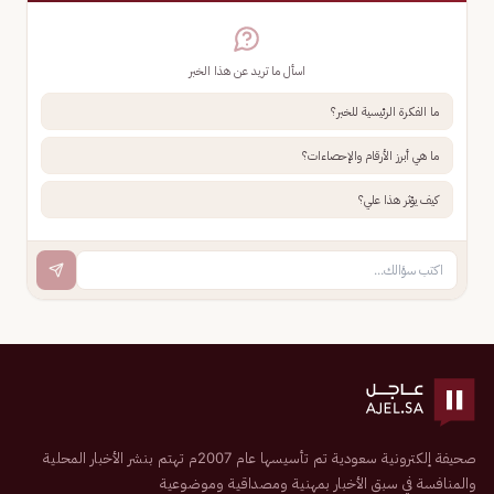
اسأل ما تريد عن هذا الخبر
ما الفكرة الرئيسية للخبر؟
ما هي أبرز الأرقام والإحصاءات؟
كيف يؤثر هذا علي؟
صحيفة إلكترونية سعودية تم تأسيسها عام 2007م تهتم بنشر الأخبار المحلية
والمنافسة في سبق الأخبار بمهنية ومصداقية وموضوعية