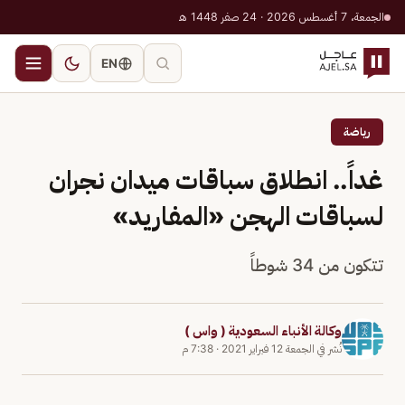
الجمعة، 7 أغسطس 2026 · 24 صفر 1448 هـ
EN
رياضة
غداً.. انطلاق سباقات ميدان نجران
لسباقات الهجن «المفاريد»
تتكون من 34 شوطاً
وكالة الأنباء السعودية ( واس )
نُشر في
الجمعة 12 فبراير 2021
·
7:38 م