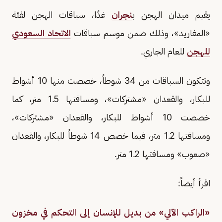
يقيم ميدان الهجن ب
نجران
غدًا، سباقات الهجن لفئة
«المفاريد»، وذلك ضمن موسم سباقات
الاتحاد السعودي
للهجن
للعام الجاري.
وتتكون السباقات من 34 شوطاً، خصصت منها 10 أشواط
للبكار، والقعدان «مشتركات»، ومسافتها 1.5 متر، كما
خصصت 10 أشواط للبكار، والقعدان «مشتركات»،
ومسافتها 1.2 متر، فيما خصص 14 شوطاً للبكار، والقعدان
«صعوب» ومسافتها 1.2 متر.
اقرأ أيضاً:
«الراكب الآلي» من بديل للإنسان إلى التحكم في مخزون