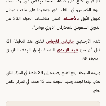
فاز فريق الفتح على ضيفه النجمة بهدفين دون رد، مساء
اليوم الخميس، في اللقاء الذي جمعهما على ملعب ميدان
تمويل الأولى ب
الأحساء
، ضمن منافسات الجولة الـ33 من
الدوري السعودي للمحترفين "دوري روشن".
تقدم الأرجنتيني
ماتياس فارجاس
للفتح عند الدقيقة 21،
قبل أن يعزز
فهد الزبيدي
النتيجة بإحراز الهدف الثاني في
الدقيقة 55.
وبهذه النتيجة، رفع الفتح رصيده إلى 36 نقطة في المركز الثاني
عشر، بينما تجمد رصيد النجمة عند 13 نقطة في المركز الثامن
عشر.