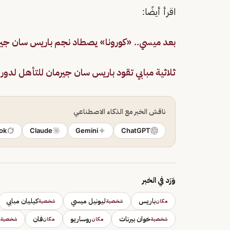
اقرأ أيضًا:
بعد ميسي.. «كورونا» يصطاد نجم باريس سان جير
ثلاثية مبابي تقود باريس سان جيرمان للتأهل لدو
ناقش الخبر مع الذكاء الاصطناعي
ok
Claude
Gemini
ChatGPT
وَرَد في الخبر
باريس
ليونيل ميسي
كيليان مبابي
مكان
شخصية
شخصية
خوان بيرنات
روساريو
فان
شخصية
مكان
مكان
شخصية