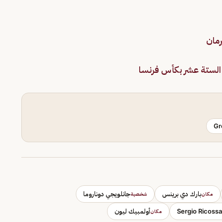
مان
ر الستة عشر بكأس فرنسا
Gr
بارك دي برينس
جانلويجي دوناروما
مكان
شخصية
Sergio Ricossa
أولمبيك ليون
مكان