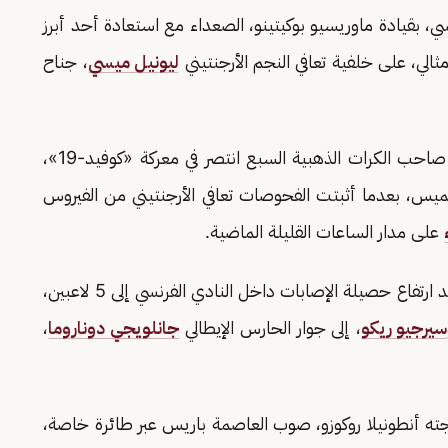
، بقيادة ماوريسيو بوكيتينو، الصعداء مع استعادة أحد أبرز
لي، على خلفية تعافي النجم الأرجنتيني
ليونيل ميسي
، جناح
وكشفت صحيفة «لا باريسيان»، اليوم الأربعاء، أن صاحب الكرات الذهبية السبع انتصر في معركة «كوفيد-19»،
خميس، بعدما أثبتت الفحوصات تعافي الأرجنتيني من الفيروس
على مدار الساعات القليلة الماضية.
وألقى تفشي الجائحة في حديقة الأمراء بظل قاتم، بعد ارتفاع حصيلة الإصابات داخل النادي الفرنسي إلى 5 لاعبين،
سيرجيو ريكو
، إلى جوار الحارس الإيطالي
جانلويجي دوناروما
،
ته أنطونيلا روكوزو، صوب العاصمة باريس عبر طائرة خاصة،