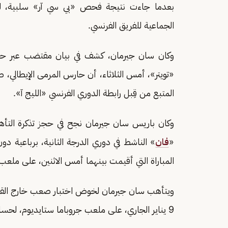
بعدما جاءت نتيجة فحص «بي سي آر» سلبية، لي
الجماعية للفريق الفرنسي.
وكان سان جيرمان، كشف في بيان مقتضب عبر حسا
المتبع من قِبل رابطة الدوري الفرنسي «الليج آ».
وكان باريس سان جيرمان نجح في حجز تذكرة التأهل
«
فان
» الناشط في دوري الدرجة الثانية، برباعية دو
المباراة التي أقيمت بينهما أمس الاثنين، على ملعب ح
ويتأهب سان جيرمان لخوض اختبار صعب خارج الق
9 يناير الجاري، على ملعب جروباما ستايديوم، لحساب الجولة العشرين من الدوري الفرنسي لكرة القدم.