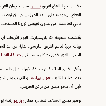
تنفس الجهاز الفني لفريق
باريس
سان جيرمان الفرنسي
القطع الهجومية على رقعة البي إس جي في توقيت مثا
نادي العاصمة، من عدوى فيروس كورونا المستجد.
وبات مهيأ لدعم الفريق الباريسي، بداية من غدٍ ال
التاجي، الذي تفشى بشكل متسارع في
حديقة الأمراء
بعد إصابة الثالوث
خوان بيرنات
، وناتان بيتومازالا، و
قبل أن ينجو ميسي من براثن الفيروس.
وحزم ميسي الحقائب لمغادرة مطار
روزاريو
رفقة زوج