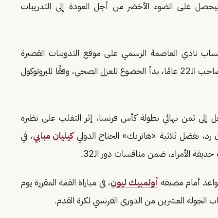
حصل على الضوء الأخضر من أجل العودة إلى التدريبات
ب نادي العاصمة الرسمي على موقع التدوينات القصيرة
«تويتر»، أمس الثلاثاء، أن حارس المرمى الإيطالي، صاحب الـ22 عامًا، بدأ الخضوع للعزل الصحي، وفقًا للبروتوكول
 إلى ثمن نهائي بطولة كأس فرنسا، إثر التغلب على نظيره
ن رد، بفضل ثلاثية «هاتريك» الجناح الدولي
كيليان مبابي
، في
ديقة الأمراء، ضمن منافسات دور الـ32.
واعد أمام مضيفه
أولمبيك ليون
، في مباراة القمة المقررة يوم