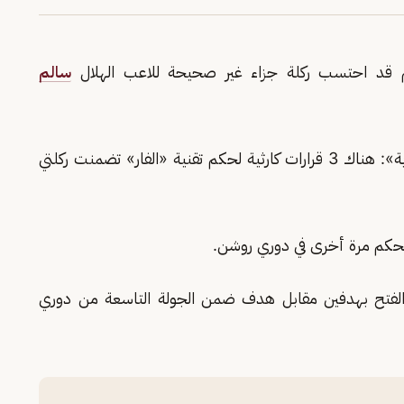
 قد احتسب ركلة جزاء غير صحيحة للاعب الهلال
سالم
وأضاف «الغندور»، خلال مداخلة مع قناة «الإخبارية»: هناك 3 قرارات كارثية لحكم تقنية «الفار» تضمنت ركلتي
 الحكم مرة أخرى في دوري روشن.
الفتح بهدفين مقابل هدف ضمن الجولة التاسعة من دوري