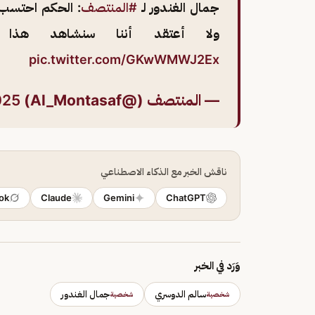
جمال الغندور لـ
#المنتصف
: الحكم احتسب 
ولا أعتقد أننا سنشاهد هذ
pic.twitter.com/GKwWMWJ2Ex
— المنتصف (@Al_Montasaf)
025
ناقش الخبر مع الذكاء الاصطناعي
ok
Claude
Gemini
ChatGPT
وَرَد في الخبر
سالم الدوسري
جمال الغندور
شخصية
شخصية