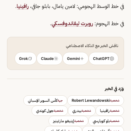
في خط الوسط الهجومي: لامين يامال، بابلو جافي،
رافينيا
.
في خط الهجوم:
روبرت ليفاندوفسكي
.
ناقش الخبر مع الذكاء الاصطناعي
Grok
Claude
Gemini
ChatGPT
وَرَد في الخبر
Robert Lewandowski
كأس السوبر الإسباني
شخصية
جهة
رافينيا
بيدري
جول كوندي
شخصية
شخصية
شخصية
باو كوبارسي
إينيغو مارتينيز
شخصية
شخصية