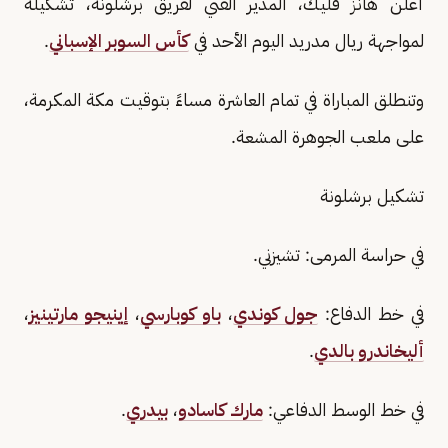
أعلن هانز فليك، المدير الفني لفريق برشلونة، تشكيله
لمواجهة ريال مدريد اليوم الأحد في
كأس السوبر الإسباني
.
وتنطلق المباراة في تمام العاشرة مساءً بتوقيت مكة المكرمة،
على ملعب الجوهرة المشعة.
تشكيل برشلونة
في حراسة المرمى: تشيزني.
في خط الدفاع:
جول كوندي
،
باو كوبارسي
،
إينيجو مارتينيز
،
أليخاندرو بالدي
.
في خط الوسط الدفاعي:
مارك كاسادو
،
بيدري
.