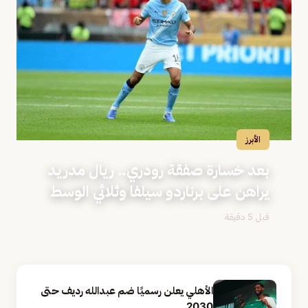
الأبرز
بعد خسارة صفقة رودري.. ريال مدريد
يراهن على برناردو سيلفا وثلاثي الوسط
قبل 5 دقيقة
الأهلي يعلن رسميًا ضم عبدالله رديف حتى
2030