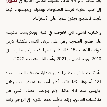
بعد غياب دام 44 عامًا، لتضيف الكأس الغالية في
ملبورن
إلى لقب بطولة فرنسا المفتوحة، وبطولة ويمبلدون، فيما
بقيت فلاشينج ميدوز عصية على الأسترالية.
واختارت آشلي، التي تخرجت في كلية وودكريست ستيت،
على تعليق المضرب وهي على عرش التنس مكتفية بتزين
دولاب الذهب بـ15 لقبًا، على رأسها لقب رولان جاروس في
2019، وويمبلدون في 2021 وأستراليا المفتوحة 2022.
وأحكمت بارتي سيطرتها على صدارة تصنيف التنس لمدة
121 أسبوعًا، كما باتت أول أسترالية تحقق لقب رولان
جاروس منذ 46 عامًا، ولم يتوقف حصاد آشلي عن
منافسات الفردي، وإنما ذاقت طعم التتويج في الزوجي رفقة