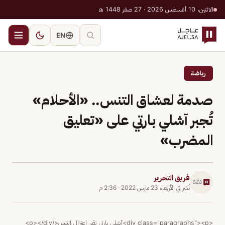
الاثنين، 10 أغسطس 2026 · 27 صفر 1448 هـ
EN
رياضة
صدمة لعشاق التنس.. «الأحلام»
تُجبر آشلي بارتي على «تعليق
المضرب»
فريق التحرير
نُشر في
الأربعاء 23 مارس 2022
·
2:36 م
<div class="paragraphs"><p>آشلي بارتي تقرر اعتزال التنس</p></div>