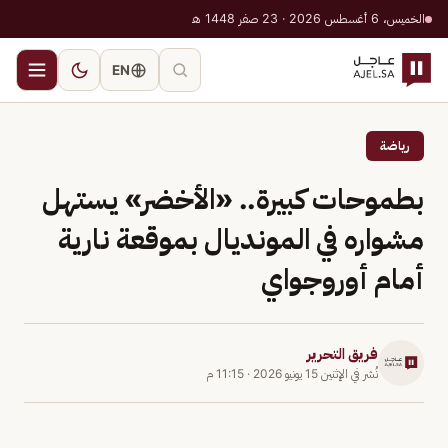
الخميس، 6 أغسطس 2026 · 23 صفر 1448 هـ
EN
رياضة
بطموحات كبيرة.. «الأخضر» يستهل
مشواره في المونديال بموقعة نارية
أمام أوروجواي
فريق التحرير
نُشر في
الإثنين 15 يونيو 2026
·
11:15 م