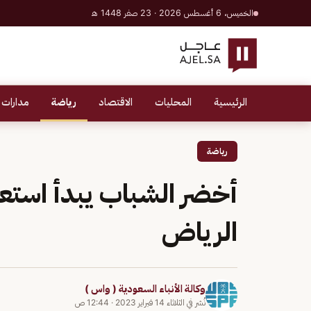
الخميس، 6 أغسطس 2026 · 23 صفر 1448 هـ
الرئيسية
المحليات
الاقتصاد
رياضة
مدارات 
رياضة
أخضر الشباب يبدأ استع
الرياض
وكالة الأنباء السعودية ( واس )
نُشر في
الثلاثاء 14 فبراير 2023
·
12:44 ص