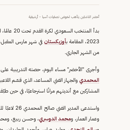
أخضر الناشئين يتأهب لخوض تصفيات آسيا - أرشيفية
بدأ المنتخب
2023، المقامة ب
أوزبكستان
في شهر مارس المقبل،
من الشهر الجاري.
وأجرى "الأخضر" مساء اليوم، حصته التدريبية على
المحمدي
والجهاز الفني المساعد، الذي قسّم اللاعب
المشاركين مع أنديتهم مرانًا استرجاعيًا، في حين طبّقت
واستدعى المد
وعمار العمار، و
محمد الدوسري
، وحسن ربيع، ومحمد
و
سالم النجدي
، ووليد صابر، وأحمد الجليدان، و