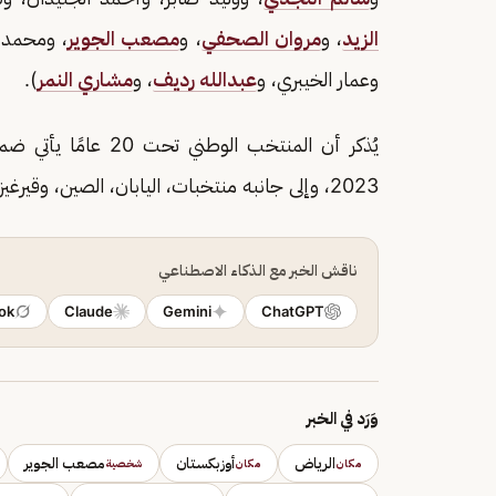
الزيد
، و
مروان الصحفي
، و
مصعب الجوير
، ومحمد 
وعمار الخيبري، و
عبدالله رديف
، و
مشاري النمر
).
2023، وإلى جانبه منتخبات، اليابان، الصين، وقيرغيزستان.
ناقش الخبر مع الذكاء الاصطناعي
ok
Claude
Gemini
ChatGPT
وَرَد في الخبر
الرياض
أوزبكستان
مصعب الجوير
مكان
مكان
شخصية