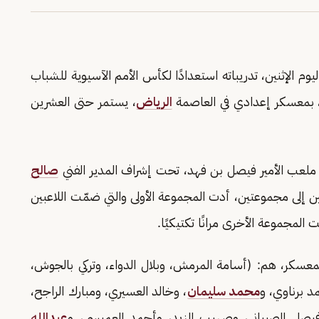
 السعودي لكرة القدم تحت 20 عامًا، اليوم الإثنين، تدريباته استعدادًا لكأس الأمم الآسيوية للشباب
 بمعسكر إعدادي في العاصمة
الرياض
، يستمر حتى العشرين
 ملعب الأمير فيصل بن فهد، تحت إشراف المدير الفني
صالح
ين إلى مجموعتين، أدت المجموعة الأولى والتي ضمّت اللاعبين
 المجموعة الأخرى مرانًا تكتيكيًا.
ير الفني صالح المحمدي 26 لاعبًا للمعسكر، هم: (أسامة المرمش، وبلال الدواء، وتركي بالجوش،
 برناوي، و
محمد سليمان
، وخالد العسيري، ومبارك الراجح،
فيصل الصبياني، وصهيب الزيد، وأحمد العميسي، و
عبدالله