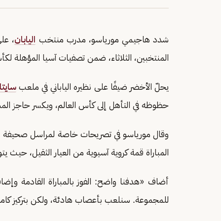
شدد هاجيمي مورياسو، مدرب منتخب
اليابان
، عل
المنتخبين، الثلاثاء، ضمن تصفيات آسيا المؤهلة لكأس الع
يحلّ الأخضر ضيفًا على نظيره الياباني في ملعب
سايتا
حظوظه في التأهل إلى كأس العالم، ويكسر حاجز المس
وقال مورياسو في تصريحات خاصة لمراسل صحيفة «عاج
المباراة قمة كروية آسيوية من العيار الثقيل، حيث يت
أضاف «هدفنا واضح: الفوز بالمباراة القادمة وإضا
للمجموعة. سنلعب بأعصاب هادئة، ولكن بتركيز كام