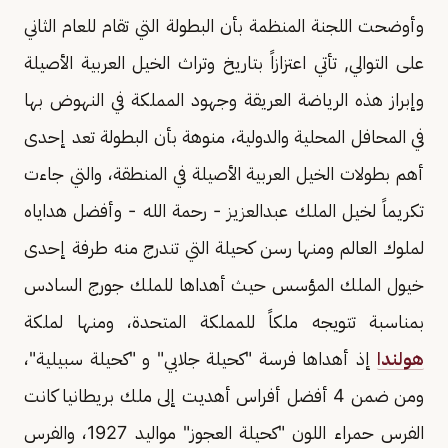
وأوضحت اللجنة المنظمة بأن البطولة التي تقام للعام الثاني
على التوالي, تأتي اعتزازاً بتاريخ وتراث الخيل العربية الأصيلة
وإبراز هذه الرياضة العريقة وجهود المملكة في النهوض بها
في المحافل المحلية والدولية، منوهة بأن البطولة تعد إحدى
أهم بطولات الخيل العربية الأصيلة في المنطقة، والتي جاءت
تكريماً لخيل الملك عبدالعزيز - رحمة الله - وأفضل هداياه
لملوك العالم ومنها رسن كحيلة التي تندرج منه طرفة إحدى
خيول الملك المؤسس حيث أهداها للملك جورج السادس
بمناسبة تتويجه ملكاً للمملكة المتحدة، ومنها لملكة
هولندا
إذ أهداها فرسة "كحيلة جلابي" و "كحيلة سبيلية"،
ومن ضمن 4 أفضل أفراس أهديت إلى ملك بريطانيا كانت
الفرس حمراء اللون "كحيلة العجوز" مواليد 1927، والفرس