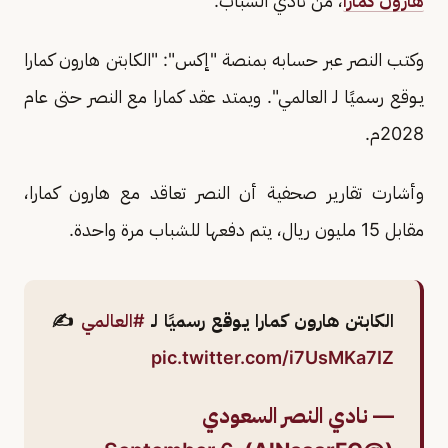
هارون كمارا
، من نادي الشباب.
وكتب النصر عبر حسابه بمنصة "إكس": "الكابتن هارون كمارا
يـوقع رسميًا لـ العالمي". ويمتد عقد كمارا مع النصر حتى عام
2028م.
وأشارت تقارير صحفية أن النصر تعاقد مع هارون كمارا،
مقابل 15 مليون ريال، يتم دفعها للشباب مرة واحدة.
الكابتن هارون كمارا يـوقع رسميًا لـ ⁧
#العالمي
⁩ ✍️
pic.twitter.com/i7UsMKa7IZ
— نادي النصر السعودي