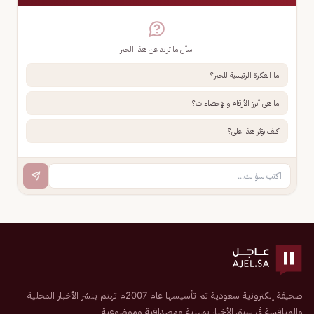
اسأل ما تريد عن هذا الخبر
ما الفكرة الرئيسية للخبر؟
ما هي أبرز الأرقام والإحصاءات؟
كيف يؤثر هذا علي؟
صحيفة إلكترونية سعودية تم تأسيسها عام 2007م تهتم بنشر الأخبار المحلية
والمنافسة في سبق الأخبار بمهنية ومصداقية وموضوعية