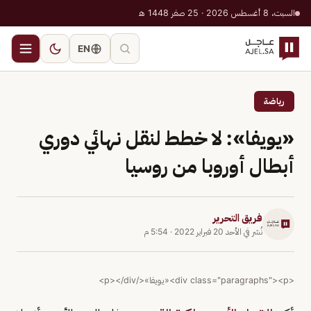
السبت، 8 أغسطس 2026 · 25 صفر 1448 هـ
EN
رياضة
«يويفا»: لا خطط لنقل نهائي دوري
أبطال أوروبا من روسيا
فريق التحرير
نُشر في
الأحد 20 فبراير 2022
·
5:54 م
<div class="paragraphs"><p>«يويفا»</p></div>