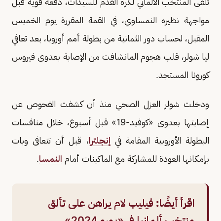
تلقى المنتخب الألماني لكرة القدم للسيدات، دفعة قوية قبل
مواجهة نظيره النمساوي، في القمة المقررة يوم الخميس
المقبل، لحساب دور الثمانية من بطولة أمم أوروبا، بعد تعافي
ليا شولر، قلب هجوم المانشافت من الإصابة بعدوى فيروس
كورونا المستجد.
ودخلت شولر العزل الصحي منذ أن كشفت الفحوص عن
إصابتها بعدوى «كوفيد-19» قبل أسبوع، خلال منافسات
البطولة الأوروبية المقامة في
إنجلترا
، قبل أن تتعافى وبات
بإمكانها العودة للمشاركة مع الماكينات أمام
النمسا
.
اقرأ أيضًا:
فيليب لام يراهن على تألق
منتخب ألمانيا في «يورو 2024»