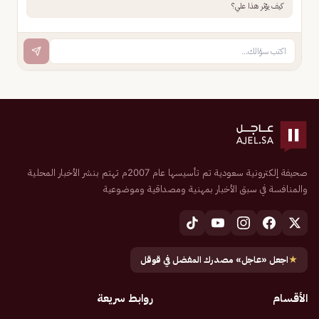
كيف يؤثر هذا علي؟
صحيفة إلكترونية سعودية تم تأسيسها عام 2007م تهتم بنشر الأخبار المحلية
والمنافسة في سبق الأخبار بمهنية ومصداقية وموضوعية
★
اجعل «عاجل» مصدرك المفضل في قوقل
الأقسام
روابط سريعة