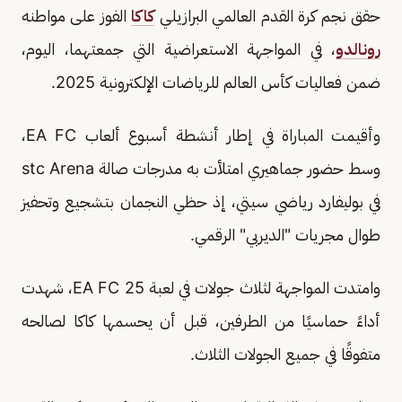
حقق نجم كرة القدم العالمي البرازيلي
كاكا
الفوز على مواطنه
رونالدو
، في المواجهة الاستعراضية التي جمعتهما، اليوم،
ضمن فعاليات كأس العالم للرياضات الإلكترونية 2025.
وأقيمت المباراة في إطار أنشطة أسبوع ألعاب EA FC،
وسط حضور جماهيري امتلأت به مدرجات صالة stc Arena
في بوليفارد رياضي سيتي، إذ حظي النجمان بتشجيع وتحفيز
طوال مجريات "الديربي" الرقمي.
وامتدت المواجهة لثلاث جولات في لعبة EA FC 25، شهدت
أداءً حماسيًا من الطرفين، قبل أن يحسمها كاكا لصالحه
متفوقًا في جميع الجولات الثلاث.