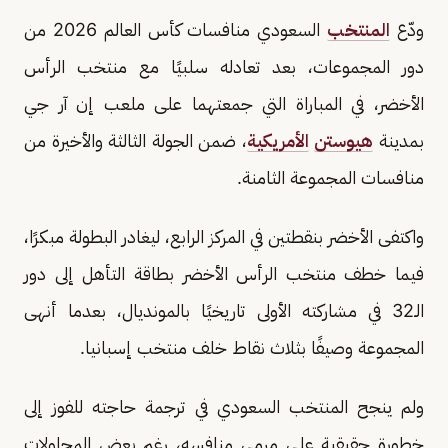
ودّع
المنتخب
السعودي منافسات كأس العالم 2026 من
دور المجموعات، بعد تعادله سلبيًا مع منتخب الرأس
الأخضر، في المباراة التي جمعتهما على ملعب إن آر جي
بمدينة
هيوستن
الأمريكية
، ضمن الجولة الثالثة والأخيرة من
منافسات المجموعة الثامنة.
واكتفى الأخضر بنقطتين في المركز الرابع، ليغادر البطولة مبكرًا،
فيما خطف منتخب الرأس الأخضر بطاقة التأهل إلى دور
الـ32 في مشاركته الأولى تاريخيًا بالمونديال، بعدما أنهى
المجموعة وصيفًا بثلاث نقاط خلف منتخب إسبانيا.
ولم ينجح المنتخب السعودي في ترجمة حاجته للفوز إلى
خطورة حقيقية على مرمى منافسه، رغم بعض المحاولات