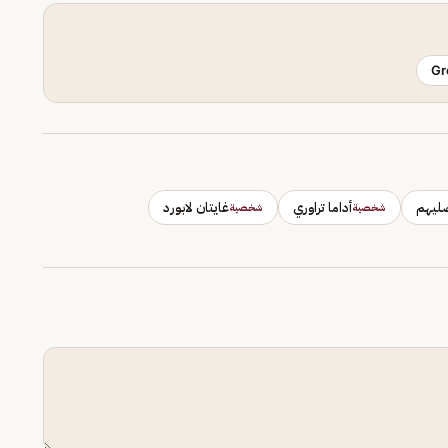
Gr
صليهم
أداما تراوري
غايتان لابورد
شخصية
شخصية