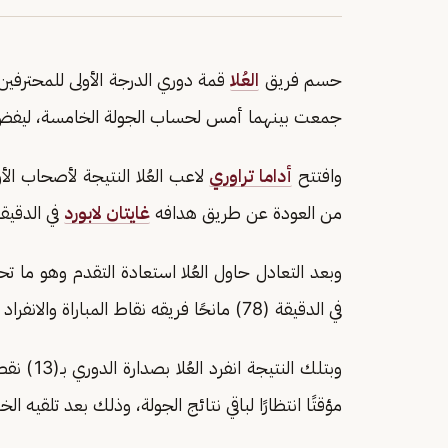
حسم فريق
العُلا
قمة دوري الدرجة الأولى للمحترفي
جمعت بينهما أمس لحساب الجولة الخامسة، ليفض العُل
وافتتح
أداما تراوري
من العودة عن طريق هدافه
غايتان لابورد
في الدقيقة (8
وبعد التعادل حاول العُلا استعادة التقدم وهو ما 
في الدقيقة (78) مانحًا فريقه نقاط المباراة والانفراد بالصدارة.
مؤقتًا انتظارًا لباقي نتائج الجولة، وذلك بعد تلقيه ال