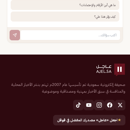
ما هي أبرز الأرقام والإحصاءات؟
كيف يؤثر هذا علي؟
صحيفة إلكترونية سعودية تم تأسيسها عام 2007م تهتم بنشر الأخبار المحلية
والمنافسة في سبق الأخبار بمهنية ومصداقية وموضوعية
★
اجعل «عاجل» مصدرك المفضل في قوقل