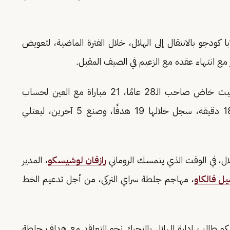
ا كودجو بالانتقال إلى الهلال، خلال الفترة الماضية، لتعويض
مع انتهاء عقده مع الزعيم في الصيف المقبل.
ويعد الكونجولي أحد أبرز المهاجمين في الخليج، حيث خاض صاحب الـ28 عامًا، 21 مباراة مع العين لحساب
جميع المسابقات في الموسم الجاري، بمعدل 1869 دقيقة، سجل خلالها 19 هدفًا، وصنع 5 آخرين، ليعتلي
ال، في الوقت الذي يتمسك الروماني
رازفان لوشيسكو
، المدير
يل فالكاو
، مهاجم جلطة سراي التركي، من أجل تدعيم الخط
طالب إدارة الهلال بالتحرك نحو التعاقد مع هداف جلطة