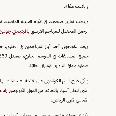
واللاعب معًا».
وربطت تقارير صحفية، في الأيام القليلة الماضية، لاب
الرحيل المحتمل للمهاجم الفرنسي
بافيتيمبي جوميز
صدارة هدافي الدوري الإماراتي حاليًا.
ويأتي طرح اسم الكونجولي على لائحة اهتمامات الهل
الفني لبطل آسيا، بالتعاقد مع الدولي الكولومبي
رادام
الأمامي لأزرق الرياض.
وكشف موقع «ديجي سبورت» الروماني، أن لوشيسكو 