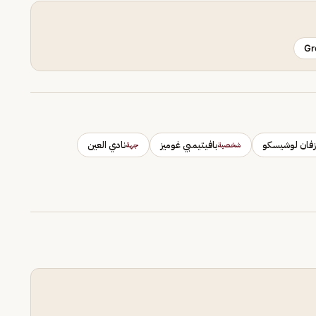
Gr
زفان لوشيسكو
بافيتيمبي غوميز
نادي العين
شخصية
جهة