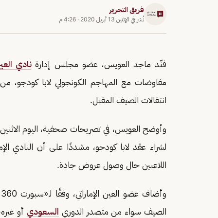
فريق التحرير
نُشر في
الإثنين 13 أبريل 2020
·
4:26 م
فنّد ماجد العويس، عضو مجلس إدارة
نادي العين
مفاوضات مع المهاجم الكونجولي لابا كودجو، من 
انتقالات الصيف المقبل.
وأوضح العويس، في تصريحات صحفية، اليوم الاثنين
لشراء عقد لابا كودجو، مشددًا على أن النادي الإ
اللاعبين حال وصول عروض جادة.
و
الصيف سواء من متصدر الدوري
السعودي
أو غيره،