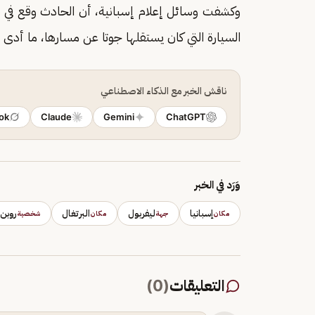
وكشفت وسائل إعلام إسبانية، أن الحادث وقع في 
السيارة التي كان يستقلها جوتا عن مسارها، ما أدى إل
ناقش الخبر مع الذكاء الاصطناعي
ok
Claude
Gemini
ChatGPT
وَرَد في الخبر
إسبانيا
ليفربول
البرتغال
روبن 
مكان
جهة
مكان
شخصية
التعليقات
(
0
)