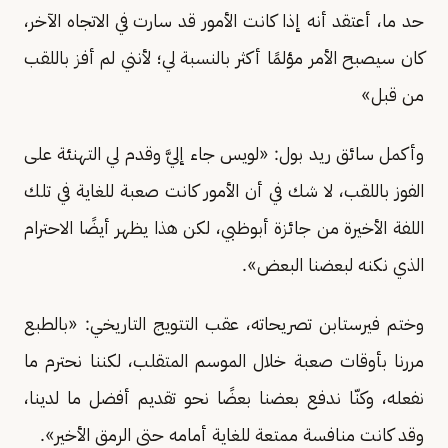
حد ما، أعتقد أنه إذا كانت الأمور قد سارت في الاتجاه الآخر،
كان سيصبح الأمر مؤلمًا أكثر بالنسبة لي؛ لأنني لم أفز باللقب
من قبل»
وأكمل سائق ريد بول: «لويس جاء إليَّ وقدم لي التهنئة على
الفوز باللقب، لا شك في أن الأمور كانت صعبة للغاية في تلك
اللفة الأخيرة من جائزة أبوظبي، لكن هذا يظهر أيضًا الاحترام
الذي نكنه لبعضنا البعض».
وختم فيرستابن تصريحاته، عقب التتويج التاريخي: «بالطبع
مررنا بأوقات صعبة خلال الموسم المتقلب، لكننا نحترم ما
نفعله، وكنّا ندفع بعضنا بعضًا نحو تقديم أفضل ما لدينا،
وقد كانت منافسة ممتعة للغاية أمامه حتى الرمق الأخير».