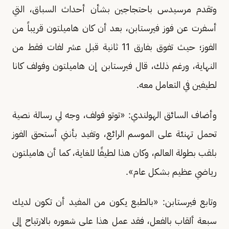
وتقدم مرسيدس باحتجاجين بشأن أحداث السباق، التي
أسفرت عن فوز فيرستابن، بعد أن كان هاميلتون قريباً من
الفوز؛ حيث تفوق بفارق 11 ثانية قبل عشر لفات فقط من
النهاية، ورغم ذلك، قال فيرستابن إن هاميلتون وفولف كانا
لطيفين في التعامل معه.
وأضاف السائق الهولندي: «توتو فولف، وجه لي رسالة نصية
تحمل تهنئة على الموسم الرائع، وتفيد بأنني أستحق الفوز
بلقب بطولة العالم، وكان هذا لطيفًا للغاية، كما أن هاميلتون
رياضي عظيم بشكل عام».
وتابع فيرستابن: «بالطبع يكون من المفيد أن تكون لديك
سبعة ألقاب بالفعل، فقد عمل هذا على شعوره بالارتياح إلى