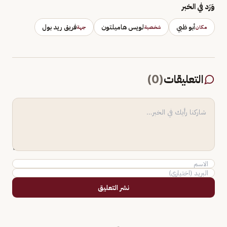
وَرَد في الخبر
أبو ظبي
لويس هاميلتون
فريق ريد بول
مكان
شخصية
جهة
التعليقات
(
0
)
نشر التعليق