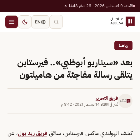
الأحد، 9 أغسطس 2026 · 26 صفر 1448 هـ
EN
رياضة
بعد «سيناريو أبوظبي».. فيرستابن
يتلقى رسالة مفاجئة من هاميلتون
فريق التحرير
نُشر في
الثلاثاء 14 ديسمبر 2021
·
9:42 م
كشف الهولندي ماكس فيرستابن، سائق
فريق ريد بول
، عن