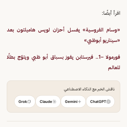
اقرأ أيضًا:
«وسام الفروسية» يغسل أحزان لويس هاميلتون بعد
«سيناريو أبوظبي»
فورمولا –1.. فيرستابن يفوز بسباق أبو ظبي ويتوّج بطلًا
للعالم
ناقش الخبر مع الذكاء الاصطناعي
Grok
Claude
Gemini
ChatGPT