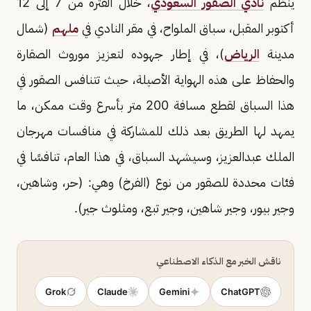
ينظم
نادي الصقور السعودي
، خلال الفترة من 7 إلى 12
أكتوبر المقبل، سباق الملواح، في مقر النادي في
ملهم
(شمال
مدينة
الرياض
)، في إطار جهوده لتعزيز موروث الصقارة
والحفاظ على هذه الهواية الأصيلة، حيث تتنافس الصقور في
هذا السباق لقطع مسافة 200 متر بأسرع وقت ممكن، ما
يمهد لها الطريق بعد ذلك للمشاركة في منافسات مهرجان
الملك عبدالعزيز، وسيشهد السباق، في هذا العام، تنافسًا في
فئات محددة للصقور من نوع (الفرخ) وهي: (حر، وشاهين،
وجير بيور، وجير شاهين، وجير تبع، ومثلوث جير).
ناقش الخبر مع الذكاء الاصطناعي
Grok
Claude
Gemini
ChatGPT