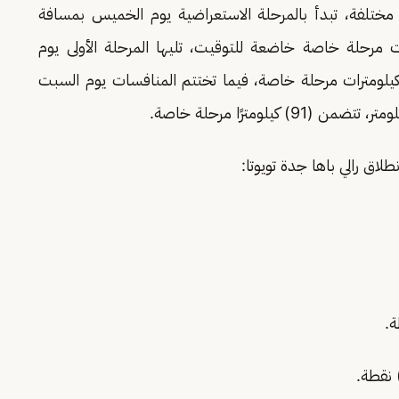
 تستمر 3 أيام عبر مراحل مختلفة، تبدأ بالمرحلة الاستعراضية يوم الخميس بمسافة
16) كيلومترًا، منها (10) كيلومترات مرحلة خاصة خاضعة للتوقيت، تليها المرحلة الأولى يوم
عة، بمسافة (395) كيلومترًا، تتضمن (206) كيلومترات مرحلة خاصة، فيما تختتم المنافسات يوم السبت
طلاق رالي باها جدة تويوتا: