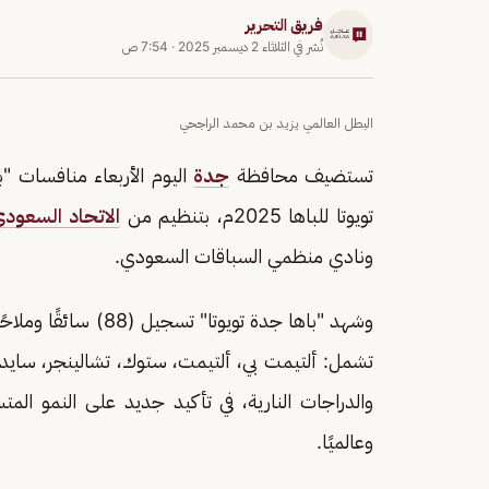
فريق التحرير
نُشر في
الثلاثاء 2 ديسمبر 2025
·
7:54 ص
البطل العالمي يزيد بن محمد الراجحي
تستضيف محافظة
جدة
اليوم الأربعاء منافسات "با
تويوتا للباها 2025م، بتنظيم من
الاتحاد السعودي
ونادي منظمي السباقات السعودي.
تشمل: ألتيمت بي، ألتيمت، ستوك، تشالينجر، سايد ب
والدراجات النارية، في تأكيد جديد على النمو المتس
وعالميًا.