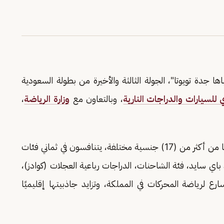
ها جدة تويوتا"، الجولة الثالثة والأخيرة من بطولة السعودية
 للسيارات والدراجات النارية
، وبالتعاون مع
وزارة الرياضة
،
وشهد "باها جدة تويوتا" تسجيل (88) سائقًا وملاحًا من أكثر من (17) جنسية مختلفة، يتنافسون في ثماني فئات
اي سايد، فئة الشاحنات، الدراجات رباعية العجلات (كوادز)،
ارع لرياضة المحركات في المملكة، وتزايد جاذبيتها إقليميًا