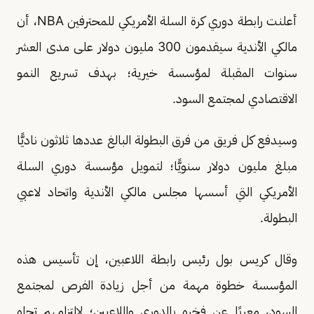
أعلنت رابطة دوري كرة السلة الأمريكي للمحترفين NBA، أن
مالكي الأندية سيقدمون 300 مليون دولار على مدى العشر
سنوات المقبلة لمؤسسة خيرية؛ بهدف تسريع النمو
الاقتصادي لمجتمع السود.
وسيدفع كل فريق من فرق البطولة البالغ عددها ثلاثون ناديًّا
مبلغ مليون دولار سنويًّا؛ لتمويل مؤسسة دوري السلة
الأمريكي التي أسسها مجلس مالكي الأندية واتحاد لاعبي
البطولة.
وقال كريس بول رئيس رابطة اللاعبين، إن تأسيس هذه
المؤسسة خطوة مهمة من أجل زيادة الفرص لمجتمع
السود، معربًا عن فخره بالدوري واللاعبين؛ لالتزامهم تجاه