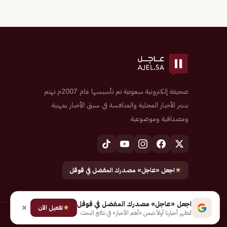
صحيفة إلكترونية سعودية تم تأسيسها عام 2007م تهتم
بنشر الأخبار المحلية والمنافسة في سبق الأخبار بمهنية
ومصداقية وموضوعية
★
اجعل «عاجل» مصدرك المفضل في قوقل
اجعل «عاجل» مصدرك المفضل في قوقل
★
تفعيل الآن
لتظهر أخبارنا أولاً ضمن «أهم الأخبار» في نتائج البحث
جميع الحقوق محفوظة لـ شركة إيجاز للنشر الإلكتروني المالكة لصحيفة عاجل