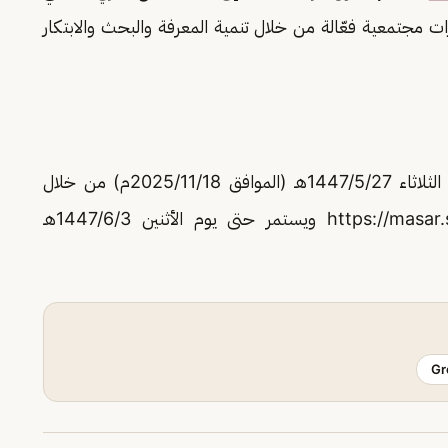
 مجتمعية فعّالة من خلال تنمية المعرفة والبحث والابتكار
يبدأ التقديم لوظائف جامعة الملك عبدالعزيز يوم الثلاثاء 1447/5/27هـ (الموافق 2025/11/18م) من خلال
منصة مسار عن طريق الرابط: https://masar.sa/dashboard ويستمر حتى يوم الأثنين 1447/6/3هـ
Gr