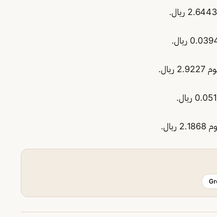
يال.
ال.
Gr