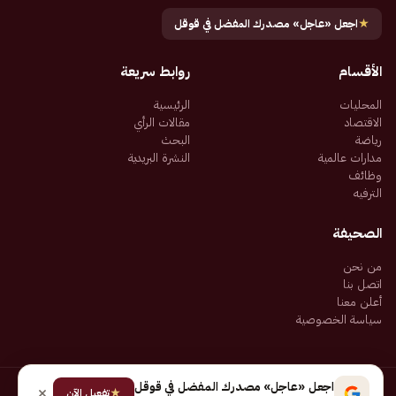
★
اجعل «عاجل» مصدرك المفضل في قوقل
الأقسام
روابط سريعة
المحليات
الرئيسية
الاقتصاد
مقالات الرأي
رياضة
البحث
مدارات عالمية
النشرة البريدية
وظائف
الترفيه
الصحيفة
من نحن
اتصل بنا
أعلن معنا
سياسة الخصوصية
اجعل «عاجل» مصدرك المفضل في قوقل
★
جميع الحقوق محفوظة لـ شركة إيجاز للنشر الإلكتروني المالكة لصحيفة عاجل
تفعيل الآن