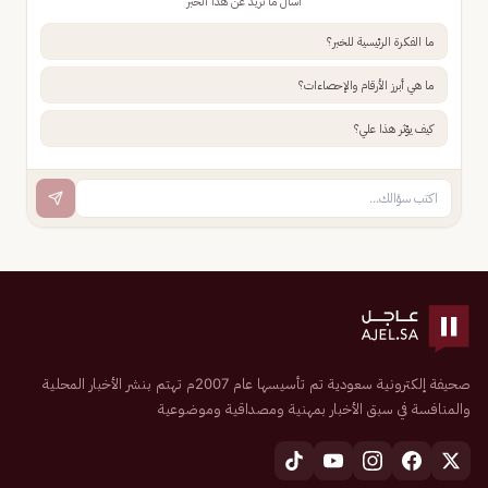
اسأل ما تريد عن هذا الخبر
ما الفكرة الرئيسية للخبر؟
ما هي أبرز الأرقام والإحصاءات؟
كيف يؤثر هذا علي؟
صحيفة إلكترونية سعودية تم تأسيسها عام 2007م تهتم بنشر الأخبار المحلية
والمنافسة في سبق الأخبار بمهنية ومصداقية وموضوعية