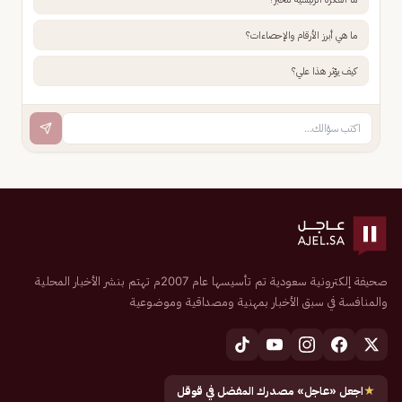
ما هي أبرز الأرقام والإحصاءات؟
كيف يؤثر هذا علي؟
صحيفة إلكترونية سعودية تم تأسيسها عام 2007م تهتم بنشر الأخبار المحلية
والمنافسة في سبق الأخبار بمهنية ومصداقية وموضوعية
★
اجعل «عاجل» مصدرك المفضل في قوقل