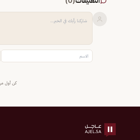
التعليقات
(
0
)
كن أول من 