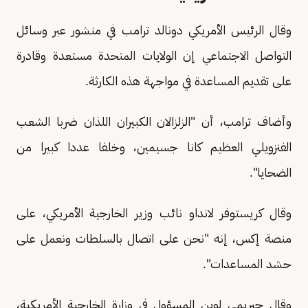
وقال الرئيس الأمريكي دونالد ترامب ⁠في منشور عبر وسائل
التواصل الاجتماعي إن الولايات المتحدة مستعدة وقادرة
على تقديم المساعدة في مواجهة هذه الكارثة.
وأضاف ترامب، أن "الزلزالان الكبيران ​اللذان ضربا الشعب
الفنزويلي ​العظيم كانا ⁠جسيمين، وخلفا عددا كبيرا من
الضحايا".
وقال كريستوفر لانداو نائب ​وزير الخارجية الأمريكي، على
منصة إكس، إنه "نحن على اتصال ⁠بالسلطات ونعمل على
حشد ​المساعدات".
وقال جيريمي لوين المسؤول في وزارة الخارجية الأمريكية،