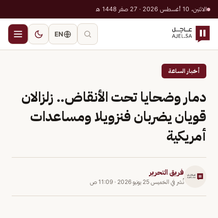
الاثنين، 10 أغسطس 2026 · 27 صفر 1448 هـ
EN
أخبار الساعة
دمار وضحايا تحت الأنقاض.. زلزالان
قويان يضربان فنزويلا ومساعدات
أمريكية
فريق التحرير
نُشر في
الخميس 25 يونيو 2026
·
11:09 ص