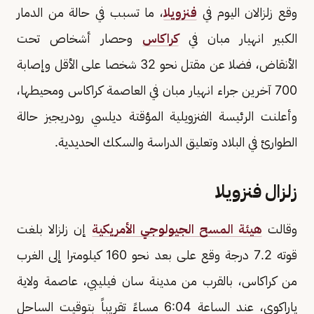
وقع زلزالان اليوم في
فنزويلا
، ما تسبب في حالة من الدمار
الكبير انهيار مبان في
كراكاس
وحصار أشخاص تحت
الأنقاض، فضلا عن مقتل نحو 32 ​شخصا على الأقل وإصابة
700 آخرين جراء انهيار مبان ‌في العاصمة كراكاس ومحيطها،
وأعلنت الرئيسة الفنزويلية المؤقتة ديلسي رودريجيز حالة
الطوارئ في البلاد وتعليق الدراسة والسكك الحديدية.
زلزال فنزويلا
وقالت
هيئة المسح الجيولوجي الأمريكية
إن زلزالا بلغت
قوته 7.2 درجة وقع على بعد نحو 160 كيلومترا إلى الغرب
من كراكاس، بالقرب من مدينة سان فيليبي، عاصمة ولاية
ياراكوي، عند الساعة 6:04 مساءً تقريباً بتوقيت الساحل