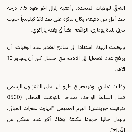
الشرقي للولايات المتحدة، وأعقبه زلزال آخر بقوة 7.5 ​درجة
بعد أقل من دقيقة، وكان مركزه على بعد 23 كيلومتراً جنوب
شرقي بلدة يوماري، الواقعة أيضاً في ولاية ياراكوي.
وتوقعت الهيئة، استنادا إلى نماذج لتقدير عدد ​الوفيات، أن
يرتفع عدد الضحايا إلى الآلاف، مع احتمال كبير ⁠أن يتجاوز 10
آلاف.
وقالت ديلسي رودريجيز في ​ظهور لها على التلفزيون الرسمي
قبيل الساعة الواحدة صباحا بالتوقيت المحلي (0500
بتوقيت جرينتش) اليوم الخميس "انهارت عشرات المباني،
ونبذل حاليا جهودا مكثفة لإنقاذ أكبر عدد ممكن من
الأرواح".