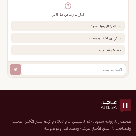
اسأل ما تريد عن هذا الخبر
ما الفكرة الرئيسية للخبر؟
ما هي أبرز الأرقام والإحصاءات؟
كيف يؤثر هذا علي؟
صحيفة إلكترونية سعودية تم تأسيسها عام 2007م تهتم بنشر الأخبار المحلية
والمنافسة في سبق الأخبار بمهنية ومصداقية وموضوعية