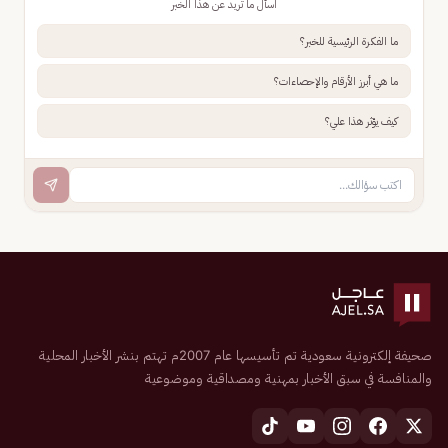
اسأل ما تريد عن هذا الخبر
ما الفكرة الرئيسية للخبر؟
ما هي أبرز الأرقام والإحصاءات؟
كيف يؤثر هذا علي؟
صحيفة إلكترونية سعودية تم تأسيسها عام 2007م تهتم بنشر الأخبار المحلية
والمنافسة في سبق الأخبار بمهنية ومصداقية وموضوعية