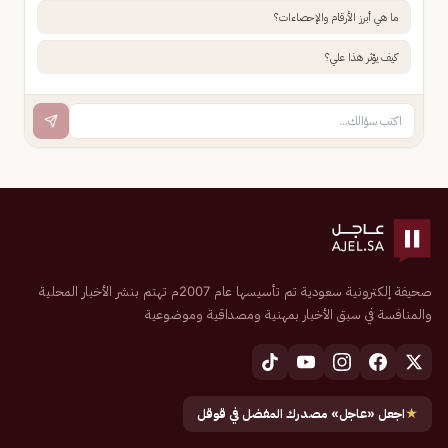
ما هي أبرز الأرقام والإحصاءات؟
كيف يؤثر هذا علي؟
صحيفة إلكترونية سعودية تم تأسيسها عام 2007م تهتم بنشر الأخبار المحلية
والمنافسة في سبق الأخبار بمهنية ومصداقية وموضوعية
★
اجعل «عاجل» مصدرك المفضل في قوقل