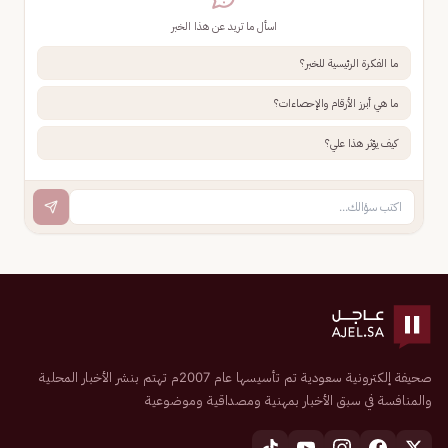
اسأل ما تريد عن هذا الخبر
ما الفكرة الرئيسية للخبر؟
ما هي أبرز الأرقام والإحصاءات؟
كيف يؤثر هذا علي؟
صحيفة إلكترونية سعودية تم تأسيسها عام 2007م تهتم بنشر الأخبار المحلية
والمنافسة في سبق الأخبار بمهنية ومصداقية وموضوعية