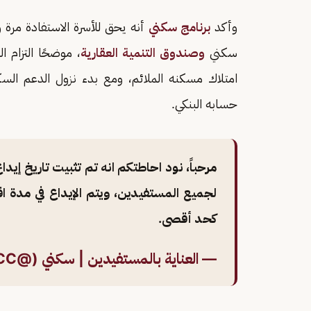
وأكد
برنامج سكني
أنه يحق للأسرة الاستفادة مرة 
سكني
وصندوق التنمية العقارية
، موضحًا التزام 
امتلاك مسكنه الملائم، ومع بدء نزول الدعم الس
حسابه البنكي.
كحد أقصى.
— العناية بالمستفيدين | سكني (@SaudiHousingCC)