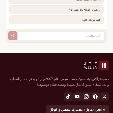
ما هي أبرز الأرقام والإحصاءات؟
كيف يؤثر هذا علي؟
صحيفة إلكترونية سعودية تم تأسيسها عام 2007م تهتم بنشر الأخبار المحلية
والمنافسة في سبق الأخبار بمهنية ومصداقية وموضوعية
★
اجعل «عاجل» مصدرك المفضل في قوقل