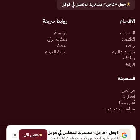
★
اجعل «عاجل» مصدرك المفضل في قوقل
الأقسام
روابط سريعة
المحليات
الرئيسية
الاقتصاد
مقالات الرأي
رياضة
البحث
مدارات عالمية
النشرة البريدية
وظائف
الترفيه
الصحيفة
من نحن
اتصل بنا
أعلن معنا
سياسة الخصوصية
اجعل «عاجل» مصدرك المفضل في قوقل
★
جميع الحقوق محفوظة لـ شركة إيجاز للنشر الإلكتروني المالكة لصحيفة عاجل
تفعيل الآن
لتظهر أخبارنا أولاً ضمن «أهم الأخبار» في نتائج البحث