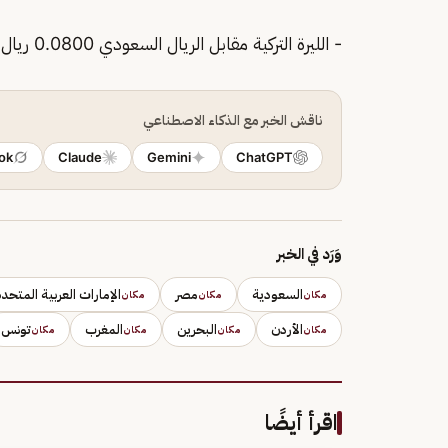
- الليرة التركية مقابل الريال السعودي 0.0800 ريال.
ناقش الخبر مع الذكاء الاصطناعي
ok
Claude
Gemini
ChatGPT
وَرَد في الخبر
السعودية
مصر
الإمارات العربية المتحدة
مكان
مكان
مكان
الأردن
البحرين
المغرب
تونس
مكان
مكان
مكان
مكان
اقرأ أيضًا