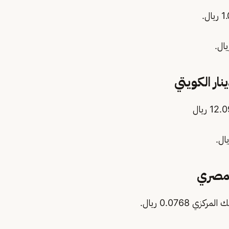
ار الكويتي
لمصري
0.0768 ريال.