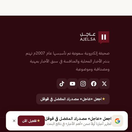
صحيفة إلكترونية سعودية تم تأسيسها عام 2007م تهتم
بنشر الأخبار المحلية والمنافسة في سبق الأخبار بمهنية
ومصداقية وموضوعية
★
اجعل «عاجل» مصدرك المفضل في قوقل
اجعل «عاجل» مصدرك المفضل في قوقل
★
تفعيل الآن
لتظهر أخبارنا أولاً ضمن «أهم الأخبار» في نتائج البحث
جميع الحقوق محفوظة لـ شركة إيجاز للنشر الإلكتروني المالكة لصحيفة عاجل