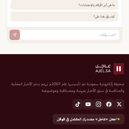
ما هي أبرز الأرقام والإحصاءات؟
كيف يؤثر هذا علي؟
صحيفة إلكترونية سعودية تم تأسيسها عام 2007م تهتم بنشر الأخبار المحلية
والمنافسة في سبق الأخبار بمهنية ومصداقية وموضوعية
★
اجعل «عاجل» مصدرك المفضل في قوقل