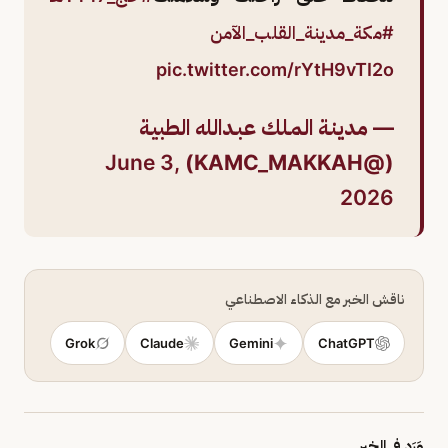
#مكة_مدينة_القلب_الآمن
pic.twitter.com/rYtH9vTI2o
— مدينـة المـلك عبـدالله الطبيـة
June 3,
(@KAMC_MAKKAH)
2026
ناقش الخبر مع الذكاء الاصطناعي
Grok
Claude
Gemini
ChatGPT
وَرَد في الخبر