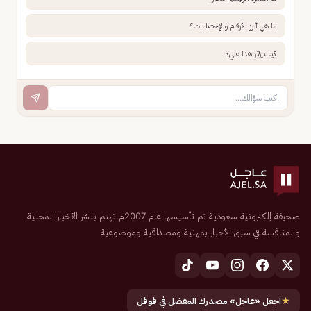
ما هي أبرز الأرقام والإحصاءات؟
كيف يؤثر هذا علي؟
صحيفة إلكترونية سعودية تم تأسيسها عام 2007م تهتم بنشر الأخبار المحلية
والمنافسة في سبق الأخبار بمهنية ومصداقية وموضوعية
★
اجعل «عاجل» مصدرك المفضل في قوقل