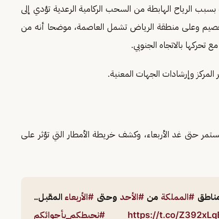
سبب الرياح الهابطة من السحب الركامية الرعدية تؤدي إلى
قة القصيم وعلى منطقة الرياض تشمل العاصمة، موضحا أنه من
 تحركها بالاتجاه الجنوبي.
 المركز وإرشادات الجهات المعنية.
تستمر حتى غد الأربعاء، وكشف خريطة الأمطار التي تؤثر على
مناطق
#المملكة
من
#الأحد
وحتى
#الأربعاء
المقبل..
https://t.co/Z392xL
#نحيطكم_بأجوائكم