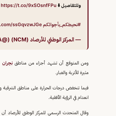
وللتفاصيل ⬇️
https://t.co/9xSOsnfFPu
#نحيطكم_بأجوائكم
er.com/ssGqvzwJGe
— المركز الوطني للأرصاد (NCM) (@NCMKSA)
ومن المتوقع أن تشهد أجزاء من مناطق
نجران
و
مثيرة للأتربة والغبار.
فيما تنخفض درجات الحرارة على مناطق الشرقية 
انعدام في الرؤية الأفقية.