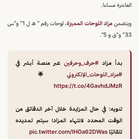
العاشرة مساءا.
ويتضمن
مزاد اللوحات المميزة
، لوحات رقم " هـ ل 1" و"س
33" و"ق و 5".
بدأ مزاد
#حرف_وحرفين
عبر منصة أبشر في
#مزاد_اللوحات_الإلكتروني
🌟
https://t.co/4GavhdJMzR
تنويه: في حال المزايدة خلال آخر الدقائق من
الوقت المحدد لانتهاء المزاد؛ سيتم تمديده
تلقائيًا
pic.twitter.com/lHOa62DWas