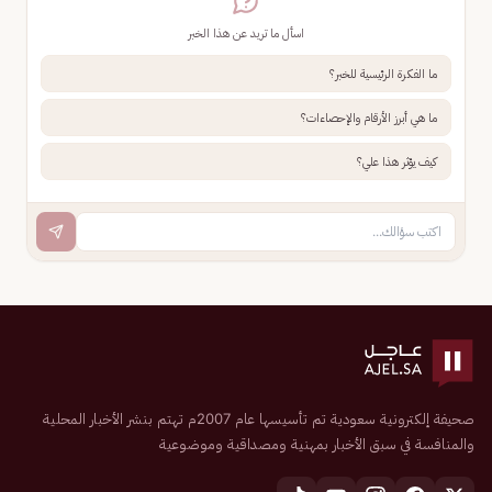
اسأل ما تريد عن هذا الخبر
ما الفكرة الرئيسية للخبر؟
ما هي أبرز الأرقام والإحصاءات؟
كيف يؤثر هذا علي؟
صحيفة إلكترونية سعودية تم تأسيسها عام 2007م تهتم بنشر الأخبار المحلية
والمنافسة في سبق الأخبار بمهنية ومصداقية وموضوعية