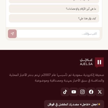
ما هي أبرز الأرقام والإحصاءات؟
كيف يؤثر هذا علي؟
صحيفة إلكترونية سعودية تم تأسيسها عام 2007م تهتم بنشر الأخبار المحلية
والمنافسة في سبق الأخبار بمهنية ومصداقية وموضوعية
★
اجعل «عاجل» مصدرك المفضل في قوقل