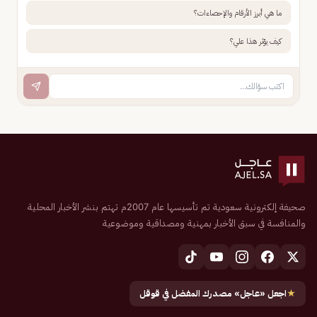
ما هي أبرز الأرقام والإحصاءات؟
كيف يؤثر هذا علي؟
صحيفة إلكترونية سعودية تم تأسيسها عام 2007م تهتم بنشر الأخبار المحلية
والمنافسة في سبق الأخبار بمهنية ومصداقية وموضوعية
★
اجعل «عاجل» مصدرك المفضل في قوقل