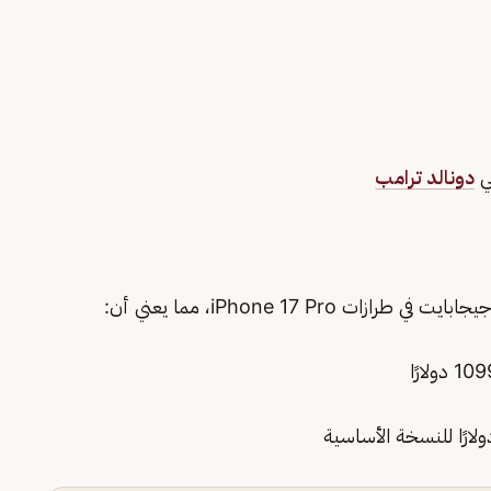
كي
دونالد ترامب