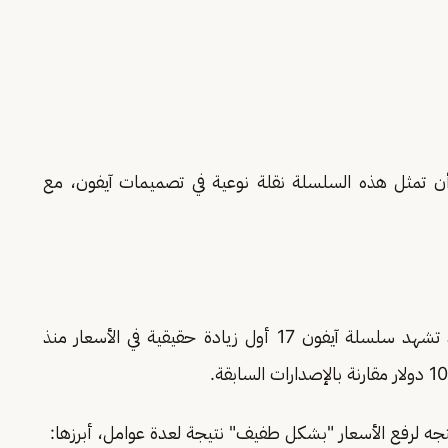
Economic، من المرتقب أن تمثل هذه السلسلة نقلة نوعية في تصميمات آيفون، مع
بحسب تقرير نشره موقع Business Insider، قد تشهد سلسلة آيفون 17 أول زيادة حقيقية في الأسعار منذ
جه لرفع الأسعار "بشكل طفيف" نتيجة لعدة عوامل، أبرزها: