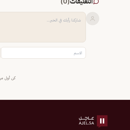
التعليقات
(
0
)
كن أول من 