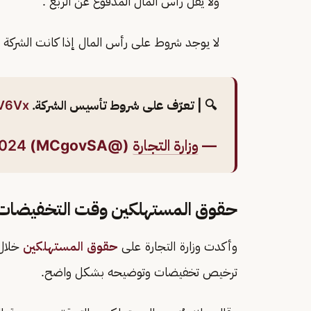
ولا يقل رأس المال المدفوع عن الربع .
لا يوجد شروط على رأس المال إذا كانت الشرك
🔍 | تعرّف على شروط تأسيس الشركة.
wV6Vx
—
وزارة التجارة
(@MCgovSA)
2024
حقوق المستهلكين وقت التخفيضات
وأكدت وزارة التجارة على
حقوق المستهلكين
خلال
ترخيص تخفيضات وتوضيحه بشكل واضح.