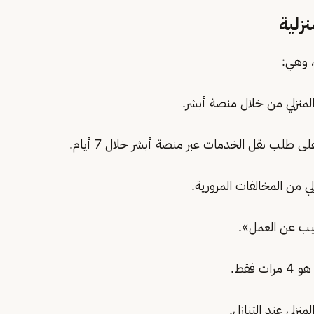
زلية
 وهي: