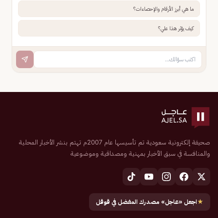
ما هي أبرز الأرقام والإحصاءات؟
كيف يؤثر هذا علي؟
صحيفة إلكترونية سعودية تم تأسيسها عام 2007م تهتم بنشر الأخبار المحلية
والمنافسة في سبق الأخبار بمهنية ومصداقية وموضوعية
★
اجعل «عاجل» مصدرك المفضل في قوقل