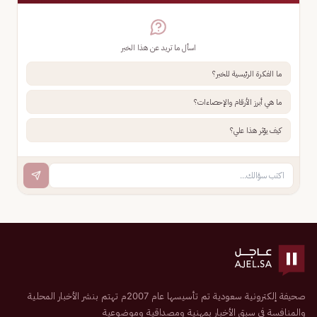
اسأل ما تريد عن هذا الخبر
ما الفكرة الرئيسية للخبر؟
ما هي أبرز الأرقام والإحصاءات؟
كيف يؤثر هذا علي؟
صحيفة إلكترونية سعودية تم تأسيسها عام 2007م تهتم بنشر الأخبار المحلية
والمنافسة في سبق الأخبار بمهنية ومصداقية وموضوعية